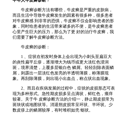
中年人牛皮癣诊断
？
牛皮癣诊断方法有哪些，牛皮癣是严重的皮肤病，
而且生活中导致牛皮癣发生的因素有很多种，很多患者
对牛皮癣感 到非常的恐惧，牛皮癣不仅会影响患者的形
象，同时给患者的生活带来诸多的不便，是牛皮癣患者
心里产生巨大的压力，那么为了更 好的治疗牛皮癣，我
们需要了解牛皮癣诊断方法。
牛皮癣的诊断：
1 、症状在初发时身体上会出现为小刺头至扁豆大
的炎性扁平丘疹，逐渐增大为钱币或更大淡红色浸润
斑，境界清楚，上覆多层银白色 鳞屑。轻轻刮除表面鳞
屑，则霹出一层淡红色发亮的半透明薄膜，称薄膜现
象。再刮除薄膜，则出现小出血点，称点状出血现象。
2、而且在疾病发展的过程中，症状的皮损形态可表
现为多种形式。急性期皮损多呈点滴状，鲜红色，瘙痒
较著。关于牛 皮癣诊断方法的介绍一，静止期皮损常为
斑块状或地图状等。消退朔皮损常呈环状、半环状。少
数皮疹上的鳞屑较厚，有时堆积如壳 蛎状。