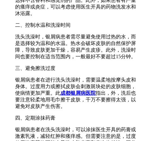
选择不含香料和感觉剂的产品。此外，如果患者有严重
的瘙痒或炎症，可以考虑使用医生开具的药物洗发水和
沐浴露。
二、控制水温和洗澡时间
洗头洗澡时，银屑病患者需尽量避免使用过热的水，而
是选择较为温和的水温。热水会破坏皮肤的自然保护屏
障，导致皮肤更加干燥，容易产生皮疹。此外，洗澡时
间也要控制在适当范围内，一般最好不要超过15分钟。
三、避免擦洗过度
银屑病患者在进行洗头洗澡时，需要温柔地按摩头皮和
身体。过度用力或擦拭皮肤会刺激斑块处的皮肤细胞，
使病情更加严重。此
成都银屑病医院
指出，外，洗后也
要注意轻柔地用毛巾擦干皮肤，千万不要擦得太强，以
避免对皮肤产生伤害。
四、定期涂抹药膏
银屑病患者在洗头洗澡时，可以涂抹医生开具的药膏或
激素乳液，减轻红肿和瘙痒感。但需要注意的是，过度