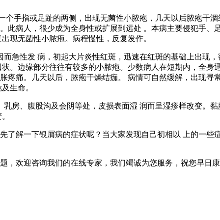
为一个手指或足趾的两侧，出现无菌性小脓疱，几天以后脓疱干涸
。此病人，很少成为全身性或扩展到远处 。本病主要侵犯手、
复出现无菌性小脓疱。病程慢性，反复发作。
因而急性发 病，初起大片炎性红斑，迅速在红斑的基础上出现
回状。边缘部分往往有较多的小脓疱。少数病人在短期内，全身
胀疼痛。几天以后，脓疱干燥结痂。 病情可自然缓解，出现寻
危及生命。
、乳房、腹股沟及会阴等处，皮损表面湿 润而呈湿疹样改变。
变。
先了解一下银屑病的症状呢？当大家发现自己初相以 上的一些
题，欢迎咨询我们的在线专家，我们竭诚为您服务，祝您早日康