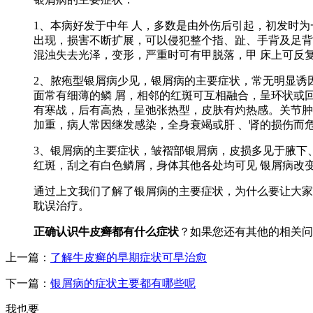
1、本病好发于中年 人，多数是由外伤后引起，初发时
出现，损害不断扩展，可以侵犯整个指、趾、手背及足背
混浊失去光泽，变形，严重时可有甲脱落，甲 床上可反
2、脓疱型银屑病少见，银屑病的主要症状，常无明显诱
面常有细薄的鳞 屑，相邻的红斑可互相融合，呈环状或
有寒战，后有高热，呈弛张热型，皮肤有灼热感。关节肿
加重，病人常因继发感染，全身衰竭或肝 、肾的损伤而
3、银屑病的主要症状，皱褶部银屑病，皮损多见于腋下
红斑，刮之有白色鳞屑，身体其他各处均可见 银屑病改
通过上文我们了解了银屑病的主要症状，为什么要让大家
耽误治疗。
正确认识牛皮癣都有什么症状
？如果您还有其他的相关问
上一篇：
了解牛皮癣的早期症状可早治愈
下一篇：
银屑病的症状主要都有哪些呢
我也要