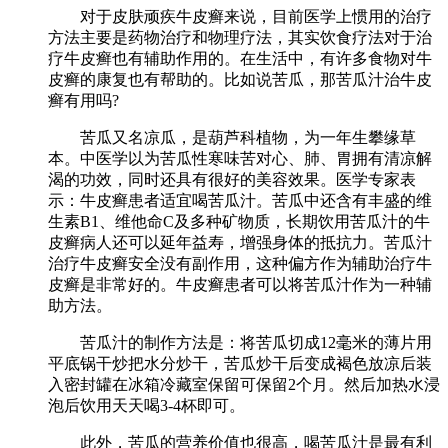
对于皮肤顽疾牛皮癣来说，目前医学上惯用的治疗
方法主要是药物治疗和物理疗法，其实饮食疗法对于治
疗牛皮癣也有辅助作用的。在生活中，有许多食物对牛
皮癣的康复也有帮助的。比如说苦瓜，那苦瓜汁治牛皮
癣有用吗?
苦瓜又名凉瓜，是葫芦科植物，为一年生攀缘草
本。中医学以为苦瓜性寒味苦对心、肺、胃拥有清凉解
渴的功效，同时还具有很好的美容效果。医学专家表
示：牛皮癣患者适宜喝苦瓜汁。苦瓜中还含有丰盛的维
生素B1、维他命C及多种矿物质，长期饮用苦瓜汁的牛
皮癣病人还可以延年益寿，增强身体的抵抗力。苦瓜汁
治疗牛皮癣安全没有副作用，这种偏方作为辅助治疗牛
皮癣是非常好的。牛皮癣患者可以将苦瓜汁作为一种辅
助方法。
苦瓜汁的制作方法是：将苦瓜切成12毫米的薄片用
平底锅干炒把水分炒干，苦瓜炒干后变成褐色放凉后装
入密封罐在冰箱冷藏室保留可保留2个月。然后加热水浸
泡后饮用天天喝3-4杯即可。
此外，苦瓜的营养价值也很高，喝苦瓜汁是最有利