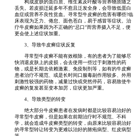
构成皮肤的蛋白质、维生素及叶酸等营养物质随之
丢失。若皮损迁延多年不愈且泛发全身，会导致低蛋白
血症或营养不良性贫血。寻常型牛皮癣的危害有哪些?临
床表现为乏力、倦怠、面色苍白，易于感冒等症状。治
疗牛皮癣如果因为不正确的“忌口”而营养摄入不足，便
更会使上述症状加重。
3、导致牛皮癣症状反复
寻常型牛皮癣不能有效根除，有的患者为了能够尽
快消退皮肤上的皮损，会去使用一些过于刺激性的药
物，或是长期去依赖激素、免疫制剂等，如有的牛皮癣
患者治疗不规范、或是长时间口服毒副作用较多、外用
刺激性较强的药物，减量过快或突然停药，容易致使牛
皮癣的复发甚至变本加厉，症状更加严重。
4、导致类型的转变
绝大部分牛皮癣患者在发病时都是比较容易治好的
寻常型牛皮癣，但是如果在前期治疗时不规范、不科
学，就会造成牛皮癣类型的转变，由原来比较容易治好
的寻常型转让转变为更难以治好的脓疱病型、红皮病型
等。