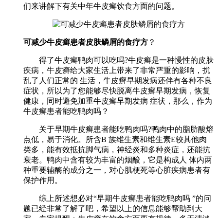
们来讲解下有关中年牛皮癣饮食方面的问题。
可减少牛皮癣患者皮肤鳞屑的食疗方
？
得了牛皮癣鸭肉可以吃吗?牛皮癣是一种慢性的皮肤
疾病，牛皮癣给大家生活上带来了非常严重的影响，扰
乱了人们正常的 生活，牛皮癣早期发病还伴有各种不良
症状，所以为了您能够尽快脱离牛皮癣早期发病，恢复
健康，同时避免加重牛皮癣早期发病 症状，那么，作为
牛皮癣患者能吃鸭肉吗？
关于早期牛皮癣患者能吃鸭肉吗?鸭肉中的脂肪酸熔
点低，易于消化。所含B 族维生素和维生素E较其他肉
类多，能有效抵抗脚气病，神经炎和多种炎症，还能抗
衰老。鸭肉中含有较为丰富的烟酸，它是构成人 体内两
种重要辅酶的成分之一，对心肌梗死等心脏疾病患者有
保护作用。
综上所述想必对“早期牛皮癣患者能吃鸭肉吗 ”的问
题已经非常了解了吧，希望以上的信息能够帮助到大