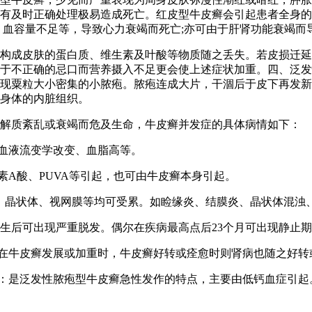
有及时正确处理极易造成死亡。红皮型牛皮癣会引起患者全身的
、血容量不足等，导致心力衰竭而死亡;亦可由于肝肾功能衰竭而
成皮肤的蛋白质、维生素及叶酸等物质随之丢失。若皮损迁延
于不正确的忌口而营养摄入不足更会使上述症状加重。四、泛发
现粟粒大小密集的小脓疱。脓疱连成大片，干涸后于皮下再发新
身体的内脏组织。
质紊乱或衰竭而危及生命，牛皮癣并发症的具体病情如下：
血液流变学改变、血脂高等。
A酸、PUVA等引起，也可由牛皮癣本身引起。
角膜、晶状体、视网膜等均可受累。如睑缘炎、结膜炎、晶状体混浊
生后可出现严重脱发。偶尔在疾病最高点后23个月可出现静止
在牛皮癣发展或加重时，牛皮癣好转或痊愈时则肾病也随之好转
：是泛发性脓疱型牛皮癣急性发作的特点，主要由低钙血症引起