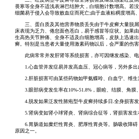
畏寒等全身不适浅表淋巴结肿大，白细胞计数增高。若没
细菌易于侵入会导致败血症而死亡;由于血液粘稠度增高
三、蛋白质及其他营养物质丢失由于牛皮癣大量脱屑构
床表现为乏力、倦怠面色苍白，易于感冒等症状。如果由
生高热关节肿痛、全身不适及白细胞增高，皮肤上迅速出
癣。特别是当患者大量使用激素药物以后，会严重的伤害
此病常常并发肝肾等系统损害，亦可因继发感染、电解
1.心血管并发症易并发高血压、冠心病等，另外多出
2.肝脏损害可由某些药物如甲氨蝶呤、白血宁、维生素
3.眼部病变发生率在10%-51.8%，眼睑、结膜、
4.脱发如果泛发性脓疱型牛皮癣持续多日.全身损害发
5.肾病变如肾小球肾炎、肾病综合征等，肾损害发生
6.胃肠道如糜烂性胃炎、肥厚性胃炎等。肠吸收障碍
原因之一。