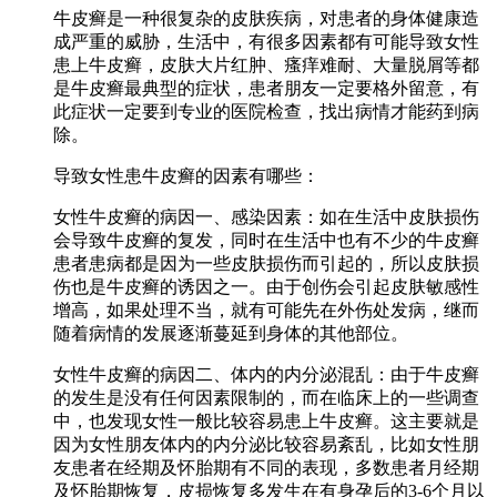
牛皮癣是一种很复杂的皮肤疾病，对患者的身体健康造
成严重的威胁，生活中，有很多因素都有可能导致女性
患上牛皮癣，皮肤大片红肿、瘙痒难耐、大量脱屑等都
是牛皮癣最典型的症状，患者朋友一定要格外留意，有
此症状一定要到专业的医院检查，找出病情才能药到病
除。
导致女性患牛皮癣的因素有哪些：
女性牛皮癣的病因一、感染因素：如在生活中皮肤损伤
会导致牛皮癣的复发，同时在生活中也有不少的牛皮癣
患者患病都是因为一些皮肤损伤而引起的，所以皮肤损
伤也是牛皮癣的诱因之一。由于创伤会引起皮肤敏感性
增高，如果处理不当，就有可能先在外伤处发病，继而
随着病情的发展逐渐蔓延到身体的其他部位。
女性牛皮癣的病因二、体内的内分泌混乱：由于牛皮癣
的发生是没有任何因素限制的，而在临床上的一些调查
中，也发现女性一般比较容易患上牛皮癣。这主要就是
因为女性朋友体内的内分泌比较容易紊乱，比如女性朋
友患者在经期及怀胎期有不同的表现，多数患者月经期
及怀胎期恢复，皮损恢复多发生在有身孕后的3-6个月以